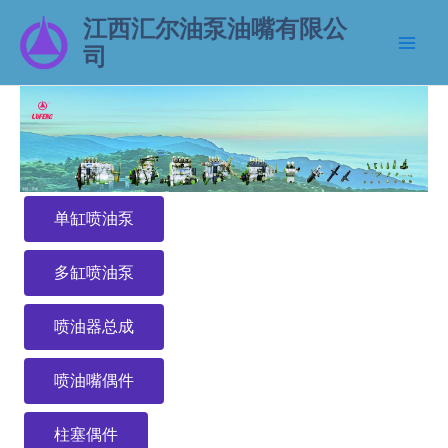
江西汇尔油泵油嘴有限公
司
单缸喷油泵
多缸喷油泵
喷油器总成
喷油嘴偶件
柱塞偶件